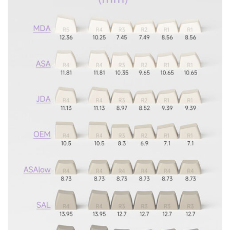
Chi tiết các nút của AKKO Keycap set – World Tour London