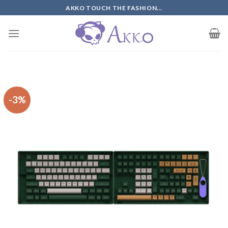
Skip
AKKO TOUCH THE FASHION...
to
content
-3%