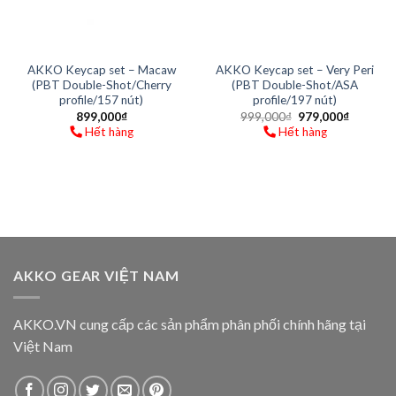
Chiều cao keycap các profile của AKKO (thông số tương đối)
SẢN PHẨM TƯƠNG TỰ
-2%
AKKO Keycap set – Macaw
AKKO Keycap set – Very Peri
(PBT Double-Shot/Cherry
(PBT Double-Shot/ASA
profile/157 nút)
profile/197 nút)
899,000
₫
999,000
₫
979,000
₫