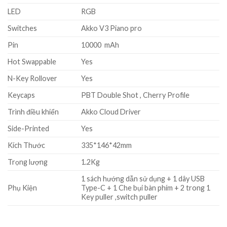
LED
RGB
Switches
Akko V3 Piano pro
Pin
10000 mAh
Hot Swappable
Yes
N-Key Rollover
Yes
Keycaps
PBT Double Shot , Cherry Profile
Trình điều khiển
Akko Cloud Driver
Side-Printed
Yes
Kích Thước
335*146*42mm
Trọng lượng
1.2Kg
1 sách hướng dẫn sử dụng + 1 dây USB
Phụ Kiện
Type-C + 1 Che bụi bàn phím + 2 trong 1
Key puller ,switch puller