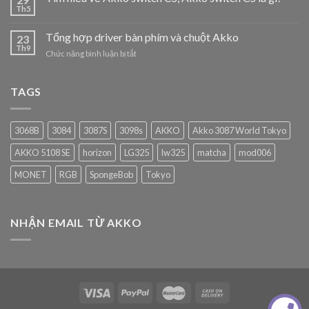
Th5
Tổng hợp driver bàn phím và chuột Akko
23
Th9
ở
Chức năng bình luận bị tắt
Tổng
hợp
driver
TAGS
bàn
phím
và
3068B
3084
3087S
3098s
AKKO
Akko 3087 World Tokyo
chuột
Akko
AKKO 5108 SE
horizon
LG325
lw325
matcha
mod006
MONET
RGB
SpongeBob
Tokyo
NHẬN EMAIL TỪ AKKO