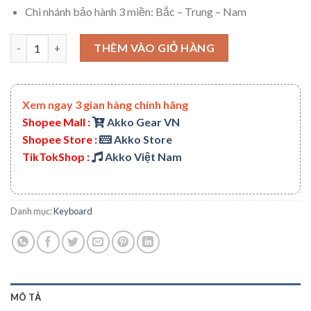
Chi nhánh bảo hành 3 miền: Bắc – Trung – Nam
Bàn phím cơ 5075 V3 IceFlow (USB Type-C, 2.4G / Bluetooth – Mạ
THÊM VÀO GIỎ HÀNG
Xem ngay 3 gian hàng chính hãng
Shopee Mall :
Akko Gear VN
Shopee Store :
Akko Store
TikTokShop :
Akko Việt Nam
Danh mục:
Keyboard
MÔ TẢ