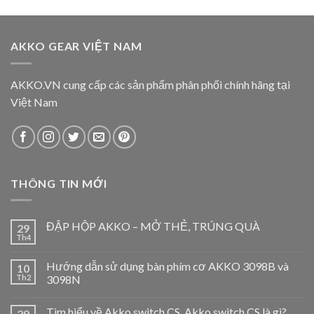
AKKO GEAR VIỆT NAM
AKKO.VN cung cấp các sản phẩm phân phối chính hãng tại
Việt Nam
THÔNG TIN MỚI
ĐẬP HỘP AKKO – MỞ THẺ, TRÚNG QUÀ
29
Th4
Hướng dẫn sử dụng bàn phím cơ AKKO 3098B và
10
Th2
3098N
Tìm hiểu về Akko switch CS, Akko switch CS là gì?
29