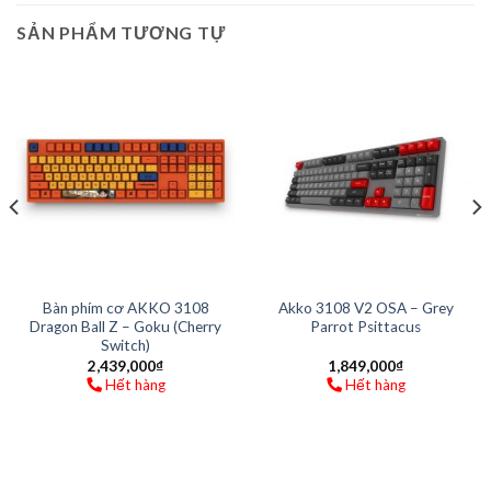
SẢN PHẨM TƯƠNG TỰ
Bàn phím cơ AKKO 3108
Akko 3108 V2 OSA – Grey
Dragon Ball Z – Goku (Cherry
Parrot Psittacus
Switch)
2,439,000
₫
1,849,000
₫
Hết hàng
Hết hàng