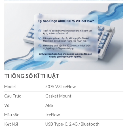
THÔNG SỐ KĨ THUẬT
Model
5075 V3 IceFlow
Cấu Trúc
Gasket Mount
Vỏ
ABS
Màu sắc
IceFlow
Kết Nối
USB Type-C, 2.4G / Bluetooth