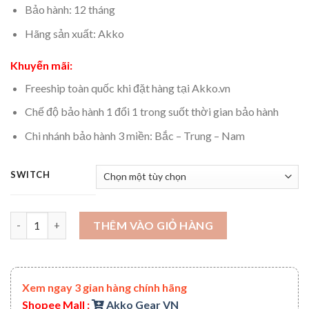
Bảo hành: 12 tháng
Hãng sản xuất: Akko
Khuyến mãi:
Freeship toàn quốc khi đặt hàng tại Akko.vn
Chế độ bảo hành 1 đổi 1 trong suốt thời gian bảo hành
Chi nhánh bảo hành 3 miền: Bắc – Trung – Nam
SWITCH
Bàn phím cơ Akko 3084 World Tour - Tokyo Akko Switch số lượ
THÊM VÀO GIỎ HÀNG
Xem ngay 3 gian hàng chính hãng
Shopee Mall :
Akko Gear VN