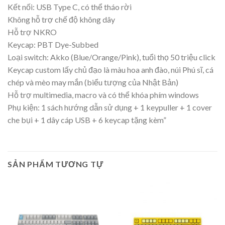
Kết nối: USB Type C, có thể tháo rời
Không hỗ trợ chế độ không dây
Hỗ trợ NKRO
Keycap: PBT Dye-Subbed
Loại switch: Akko (Blue/Orange/Pink), tuổi thọ 50 triệu click
Keycap custom lấy chủ đạo là màu hoa anh đào, núi Phú sĩ, cá
chép và mèo may mắn (biểu tượng của Nhật Bản)
Hỗ trợ multimedia, macro và có thể khóa phím windows
Phụ kiện: 1 sách hướng dẫn sử dụng + 1 keypuller + 1 cover
che bụi + 1 dây cáp USB + 6 keycap tặng kèm”
SẢN PHẨM TƯƠNG TỰ