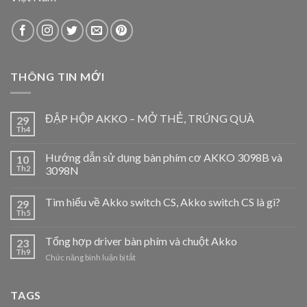
THÔNG TIN MỚI
ĐẬP HỘP AKKO – MỞ THẺ, TRÚNG QUÀ
29
Th4
Hướng dẫn sử dụng bàn phím cơ AKKO 3098B và
10
Th2
3098N
Tìm hiểu về Akko switch CS, Akko switch CS là gì?
29
Th5
Tổng hợp driver bàn phím và chuột Akko
23
Th9
ở
Chức năng bình luận bị tắt
Tổng
hợp
driver
TAGS
bàn