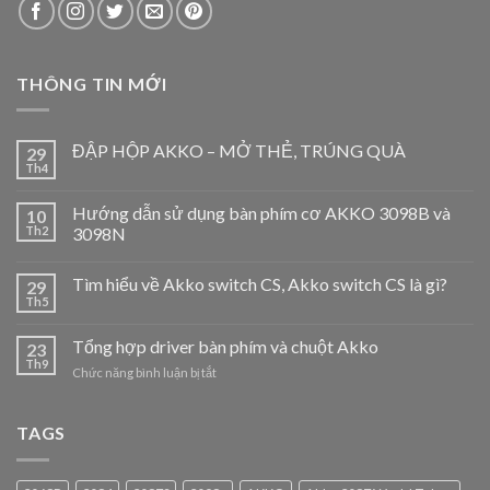
THÔNG TIN MỚI
ĐẬP HỘP AKKO – MỞ THẺ, TRÚNG QUÀ
29
Th4
Hướng dẫn sử dụng bàn phím cơ AKKO 3098B và
10
Th2
3098N
Tìm hiểu về Akko switch CS, Akko switch CS là gì?
29
Th5
Tổng hợp driver bàn phím và chuột Akko
23
Th9
ở
Chức năng bình luận bị tắt
Tổng
hợp
driver
TAGS
bàn
phím
và