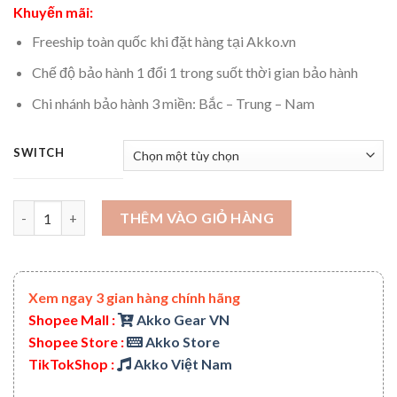
Khuyến mãi:
Freeship toàn quốc khi đặt hàng tại Akko.vn
Chế độ bảo hành 1 đổi 1 trong suốt thời gian bảo hành
Chi nhánh bảo hành 3 miền: Bắc – Trung – Nam
SWITCH
Bàn phím cơ AKKO 3087 SP Ocean Star (Cherry switch) số lượng
THÊM VÀO GIỎ HÀNG
Xem ngay 3 gian hàng chính hãng
Shopee Mall :
Akko Gear VN
Shopee Store :
Akko Store
TikTokShop :
Akko Việt Nam