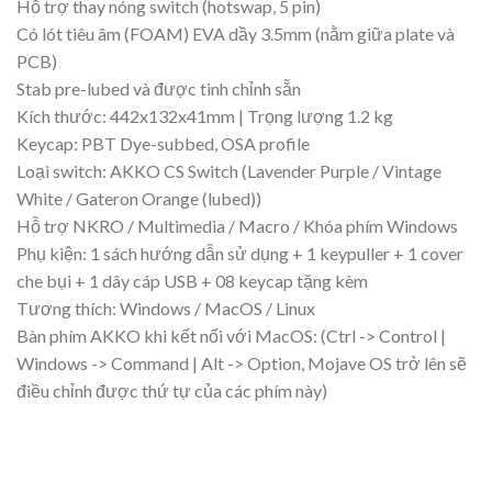
Hỗ trợ thay nóng switch (hotswap, 5 pin)
Có lót tiêu âm (FOAM) EVA dầy 3.5mm (nằm giữa plate và
PCB)
Stab pre-lubed và được tinh chỉnh sẵn
Kích thước: 442x132x41mm | Trọng lượng 1.2 kg
Keycap: PBT Dye-subbed, OSA profile
Loại switch: AKKO CS Switch (Lavender Purple / Vintage
White / Gateron Orange (lubed))
Hỗ trợ NKRO / Multimedia / Macro / Khóa phím Windows
Phụ kiện: 1 sách hướng dẫn sử dụng + 1 keypuller + 1 cover
che bụi + 1 dây cáp USB + 08 keycap tặng kèm
Tương thích: Windows / MacOS / Linux
Bàn phím AKKO khi kết nối với MacOS: (Ctrl -> Control |
Windows -> Command | Alt -> Option, Mojave OS trở lên sẽ
điều chỉnh được thứ tự của các phím này)