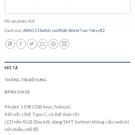
Mã sản phẩm:
N/A
Danh mục:
AKKO CS Switch
,
Led RGB
,
World Tour Tokyo R2
MÔ TẢ
THÔNG TIN BỔ SUNG
ĐÁNH GIÁ (0)
Model: 5108 (108 keys, fullsize)
Kết nối: USB Type C, có thể tháo rời
LED nền RGB (Backlit, dạng SMT bottom không cấn switch)
với nhiều chế độ