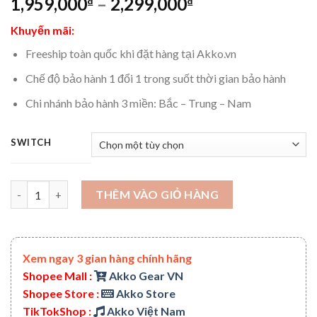
1,959,000
–
2,299,000
₫
₫
Khuyến mãi:
Freeship toàn quốc khi đặt hàng tại Akko.vn
Chế độ bảo hành 1 đổi 1 trong suốt thời gian bảo hành
Chi nhánh bảo hành 3 miền: Bắc – Trung – Nam
SWITCH
Bàn phím cơ AKKO 5108 World Tour Tokyo R2 SP (Hotswap / Foa
THÊM VÀO GIỎ HÀNG
Xem ngay 3 gian hàng chính hãng
Shopee Mall :
Akko Gear VN
Shopee Store :
Akko Store
TikTokShop :
Akko Việt Nam