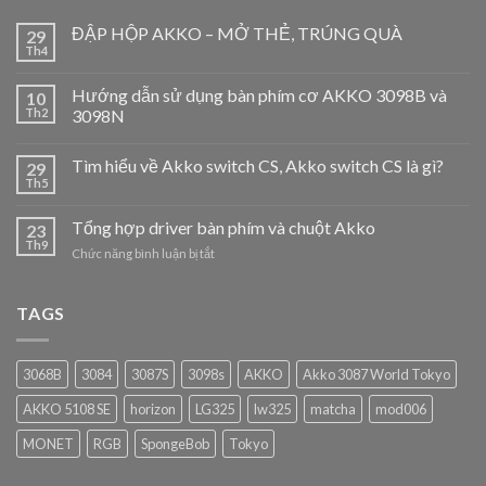
ĐẬP HỘP AKKO – MỞ THẺ, TRÚNG QUÀ
29
Th4
Hướng dẫn sử dụng bàn phím cơ AKKO 3098B và
10
Th2
3098N
Tìm hiểu về Akko switch CS, Akko switch CS là gì?
29
Th5
Tổng hợp driver bàn phím và chuột Akko
23
Th9
ở
Chức năng bình luận bị tắt
Tổng
hợp
driver
TAGS
bàn
phím
và
3068B
3084
3087S
3098s
AKKO
Akko 3087 World Tokyo
chuột
Akko
AKKO 5108 SE
horizon
LG325
lw325
matcha
mod006
MONET
RGB
SpongeBob
Tokyo