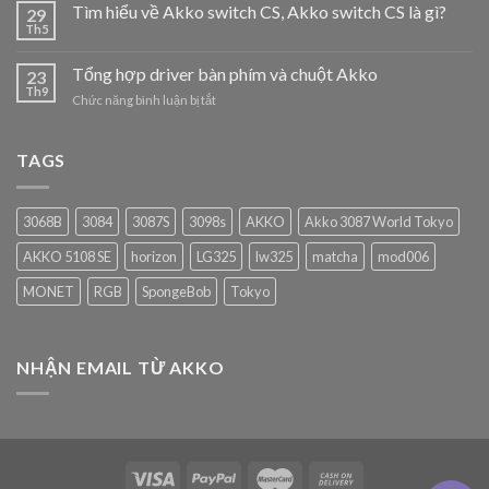
Tìm hiểu về Akko switch CS, Akko switch CS là gì?
29
Th5
Tổng hợp driver bàn phím và chuột Akko
23
Th9
ở
Chức năng bình luận bị tắt
Tổng
hợp
driver
TAGS
bàn
phím
và
3068B
3084
3087S
3098s
AKKO
Akko 3087 World Tokyo
chuột
Akko
AKKO 5108 SE
horizon
LG325
lw325
matcha
mod006
MONET
RGB
SpongeBob
Tokyo
NHẬN EMAIL TỪ AKKO