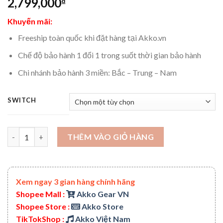
2,799,000
₫
Khuyến mãi:
Freeship toàn quốc khi đặt hàng tại Akko.vn
Chế độ bảo hành 1 đổi 1 trong suốt thời gian bảo hành
Chi nhánh bảo hành 3 miền: Bắc – Trung – Nam
SWITCH
Bàn phím cơ AKKO ACR59 White (Hotswap / RGB / AKKO cs switc
THÊM VÀO GIỎ HÀNG
Xem ngay 3 gian hàng chính hãng
Shopee Mall :
Akko Gear VN
Shopee Store :
Akko Store
TikTokShop :
Akko Việt Nam