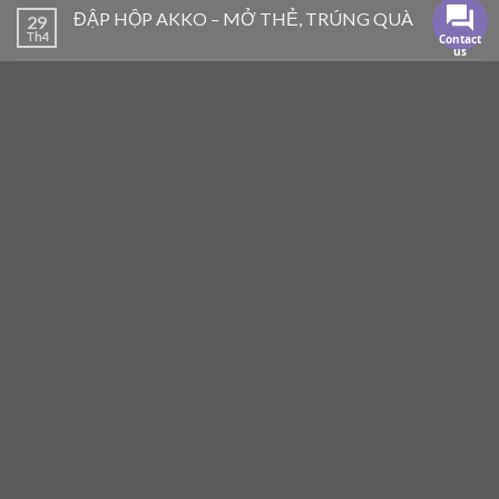
kèm
Contact
us
Tương thích: Windows / MacOS / Linux
Tương thích AKKO CLOUD DRIVER (Tải tại
ĐÂY
)
Bàn phím AKKO khi kết nối với MacOS: (Ctrl -> Control |
Windows -> Command | Alt -> Option, Mojave OS trở lên sẽ
điều chỉnh được thứ tự của các phím này)
SẢN PHẨM TƯƠNG TỰ