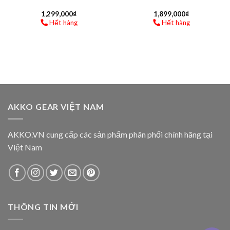
Model: 3108 (Fullsize, 108 keys)
Kết nối: USB Type-C to Type-A (dây có thể tháo rời)
Kích thước: 445.5 x 137.5 x 41.8mm | Trọng lượng ~ 1.15 kg
LED nền RGB / PCBA 1.6mm
Tích hợp sẵn foam tiêu âm PCB EVA
Hỗ trợ NKRO / Multimedia / Macro / Khóa phím windows
Keycap: PBT Double-Shot, ASA profile
Loại switch: Akko switch v3 (Cream Blue / Cream Yellow) và
AKKO v3 stab đã được lube và tinh chỉnh sẵn
Phụ kiện: 1 sách hướng dẫn sử dụng + 1 keypuller + 1 cover
che bụi + 1 dây cáp USB Type-C to USB + 20 Keycap tặng