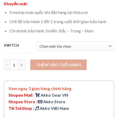
Khuyến mãi:
Freeship toàn quốc khi đặt hàng tại Akko.vn
Chế độ bảo hành 1 đổi 1 trong suốt thời gian bảo hành
Chi nhánh bảo hành 3 miền: Bắc – Trung – Nam
SWITCH
Bàn phím cơ AKKO MonsGeek MG108 Black&Pink (RGB / AKKO s
THÊM VÀO GIỎ HÀNG
Xem ngay 3 gian hàng chính hãng
Shopee Mall :
Akko Gear VN
Shopee Store :
Akko Store
TikTokShop :
Akko Việt Nam