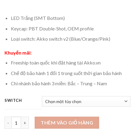
LED Trắng (SMT Bottom)
Keycap: PBT Double-Shot, OEM profile
Loại switch: Akko switch v2 (Blue/Orange/Pink)
Khuyến mãi:
Freeship toàn quốc khi đặt hàng tại Akko.vn
Chế độ bảo hành 1 đổi 1 trong suốt thời gian bảo hành
Chi nhánh bảo hành 3 miền: Bắc – Trung – Nam
SWITCH
Bàn phím cơ Mojike GK1 Black Pink (AKKO sw v2 / LED trắng) số
THÊM VÀO GIỎ HÀNG