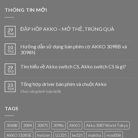
THÔNG TIN MỚI
ĐẬP HỘP AKKO – MỞ THẺ, TRÚNG QUÀ
29
Th4
Hướng dẫn sử dụng bàn phím cơ AKKO 3098B và
10
Th2
3098N
Tìm hiểu về Akko switch CS, Akko switch CS là gì?
29
Th5
Tổng hợp driver bàn phím và chuột Akko
23
Th9
ở
Chức năng bình luận bị tắt
Tổng
hợp
driver
TAGS
bàn
phím
và
3068B
3084
3087S
3098s
AKKO
Akko 3087 World Tokyo
chuột
Akko
AKKO 5108 SE
horizon
LG325
lw325
matcha
mod006