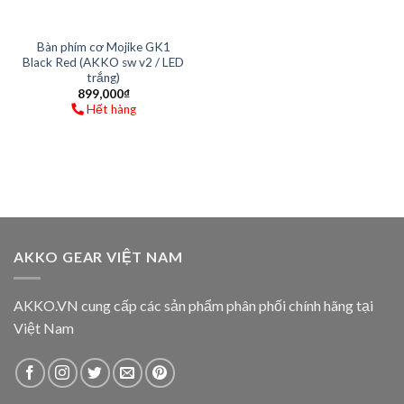
Bàn phím cơ Mojike GK1
Black Red (AKKO sw v2 / LED
trắng)
899,000
₫
Hết hàng
AKKO GEAR VIỆT NAM
AKKO.VN cung cấp các sản phẩm phân phối chính hãng tại
Việt Nam