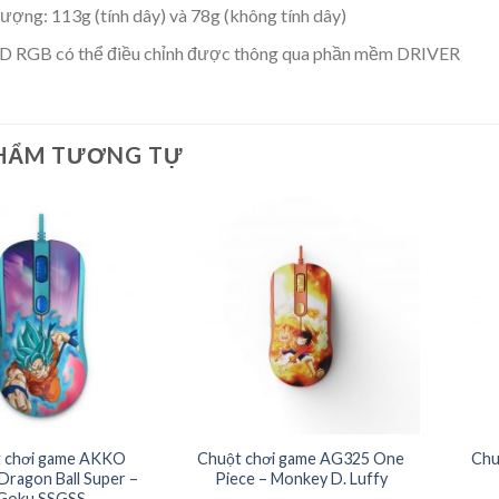
ượng: 113g (tính dây) và 78g (không tính dây)
D RGB có thể điều chỉnh được thông qua phần mềm DRIVER
HẨM TƯƠNG TỰ
 chơi game AKKO
Chuột chơi game AG325 One
Chu
ragon Ball Super –
Piece – Monkey D. Luffy
Goku SSGSS