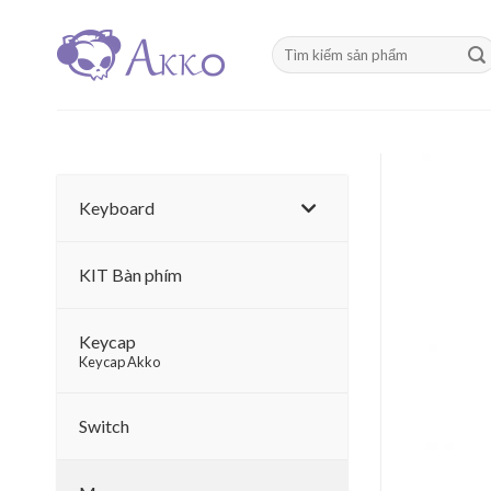
Skip
to
Tìm
content
kiếm:
Keyboard
KIT Bàn phím
Keycap
–
Keycap Akko
Switch