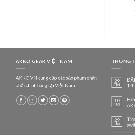
69,000
₫
369,000
₫
Hết hàng
Hết hàng
AKKO GEAR VIỆT NAM
THÔNG T
AKKO.VN cung cấp các sản phẩm phân
ĐẬ
29
phối chính hãng tại Việt Nam
Th4
TR
Hướ
10
Th2
AKK
Tìm
29
Th5
swit