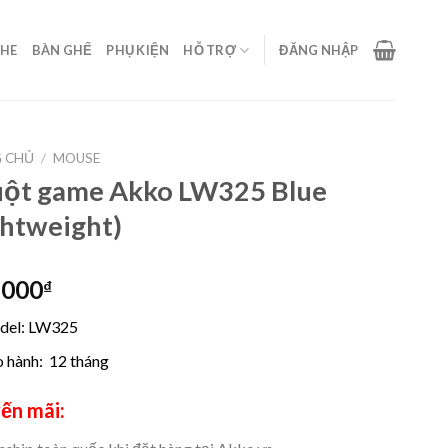
GHE
BÀN GHẾ
PHỤ KIỆN
HỖ TRỢ
ĐĂNG NHẬP
 CHỦ
/
MOUSE
ột game Akko LW325 Blue
ghtweight)
,000
₫
del: LW325
 hành: 12 tháng
ến mãi: