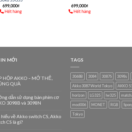
699,000
₫
699,000
₫
Hết hàng
Hết hàng
IN MỚI
TAGS
3068B
3084
3087S
3098s
P HỘP AKKO – MỞ THẺ,
ÚNG QUÀ
Akko 3087 World Tokyo
AKKO 51
horizon
LG325
lw325
match
ng dẫn sử dụng bàn phím cơ
O 3098B và 3098N
mod006
MONET
RGB
Spon
Tokyo
 hiểu về Akko switch CS, Akko
ch CS là gì?