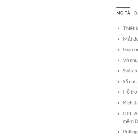
MÔ TẢ
Đ
Thiết k
Mắt đ
Giao t
Vỏ nh
Switch
Số nút:
Hỗ trợ
Kích t
DPI: 2
mềm DR
Pollin