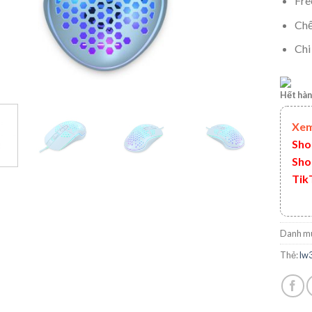
Fre
Chế
Chi
Hết hà
Xem
Sho
Sho
Tik
Danh m
Thẻ:
lw