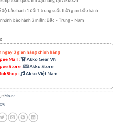
eship toàn quốc khi đặt hàng tại Akko.vn
 độ bảo hành 1 đổi 1 trong suốt thời gian bảo hành
 nhánh bảo hành 3 miền: Bắc – Trung – Nam
ng
 ngay 3 gian hàng chính hãng
pee Mall :
Akko Gear VN
pee Store :
Akko Store
TokShop :
Akko Việt Nam
ục:
Mouse
325