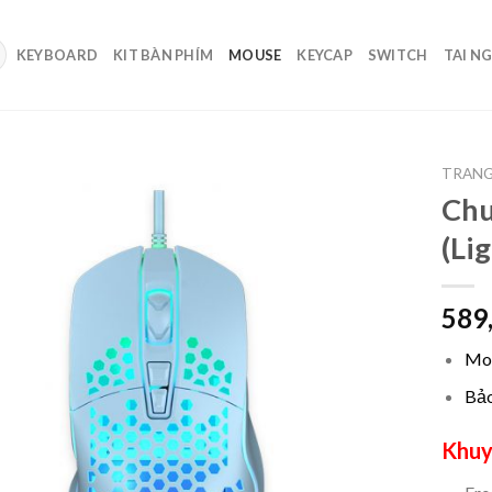
KEYBOARD
KIT BÀN PHÍM
MOUSE
KEYCAP
SWITCH
TAI N
TRANG
Chu
(Li
589
Mo
Bảo
Khuy