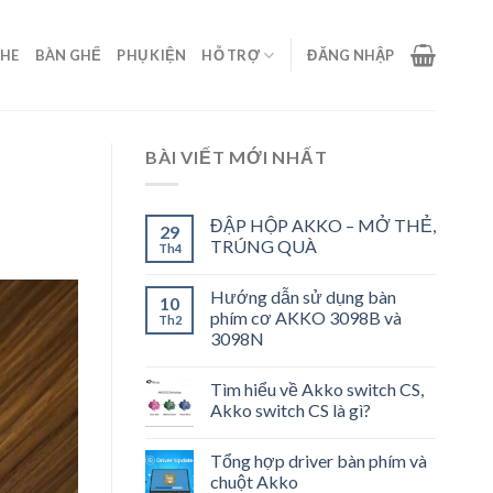
GHE
BÀN GHẾ
PHỤ KIỆN
HỖ TRỢ
ĐĂNG NHẬP
BÀI VIẾT MỚI NHẤT
ĐẬP HỘP AKKO – MỞ THẺ,
29
TRÚNG QUÀ
Th4
Hướng dẫn sử dụng bàn
10
phím cơ AKKO 3098B và
Th2
3098N
Tìm hiểu về Akko switch CS,
Akko switch CS là gì?
Tổng hợp driver bàn phím và
chuột Akko