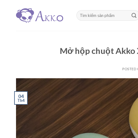
Skip
to
Tìm
content
kiếm:
Mở hộp chuột Akko 
POSTED
04
Th4