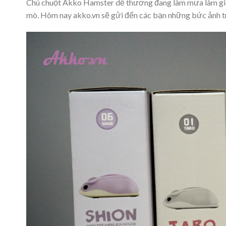
Chú chuột Akko Hamster dễ thương đang làm mưa làm gió 
mò. Hôm nay akko.vn sẽ gửi đến các bạn những bức ảnh tr