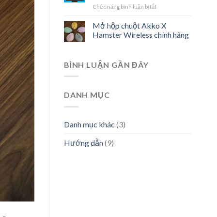
ở
Chức năng bình luận bị tắt
Tổng
hợp
Mở hộp chuột Akko X
driver
Hamster Wireless chính hãng
bàn
phím
và
BÌNH LUẬN GẦN ĐÂY
chuột
Akko
DANH MỤC
Danh mục khác
(3)
Hướng dẫn
(9)