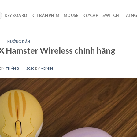
KEYBOARD
KIT BÀN PHÍM
MOUSE
KEYCAP
SWITCH
TAI N
HƯỚNG DẪN
X Hamster Wireless chính hãng
 ON
THÁNG 4 4, 2020
BY
ADMIN