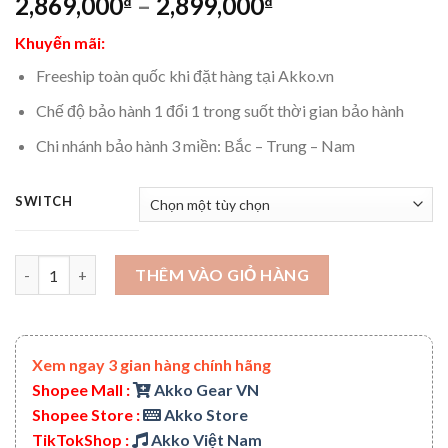
2,869,000
–
2,899,000
₫
₫
Khuyến mãi:
Freeship toàn quốc khi đặt hàng tại Akko.vn
Chế độ bảo hành 1 đổi 1 trong suốt thời gian bảo hành
Chi nhánh bảo hành 3 miền: Bắc – Trung – Nam
SWITCH
Bàn phím cơ AKKO 5108S Honkai Impact 3rd – Bronya Zaychik (H
THÊM VÀO GIỎ HÀNG
Xem ngay 3 gian hàng chính hãng
Shopee Mall :
Akko Gear VN
Shopee Store :
Akko Store
TikTokShop :
Akko Việt Nam