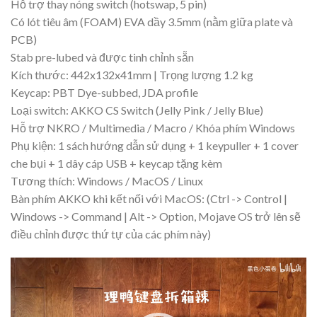
Hỗ trợ thay nóng switch (hotswap, 5 pin)
Có lót tiêu âm (FOAM) EVA dầy 3.5mm (nằm giữa plate và
PCB)
Stab pre-lubed và được tinh chỉnh sẵn
Kích thước: 442x132x41mm | Trọng lượng 1.2 kg
Keycap: PBT Dye-subbed, JDA profile
Loại switch: AKKO CS Switch (Jelly Pink / Jelly Blue)
Hỗ trợ NKRO / Multimedia / Macro / Khóa phím Windows
Phụ kiện: 1 sách hướng dẫn sử dụng + 1 keypuller + 1 cover
che bụi + 1 dây cáp USB + keycap tặng kèm
Tương thích: Windows / MacOS / Linux
Bàn phím AKKO khi kết nối với MacOS: (Ctrl -> Control |
Windows -> Command | Alt -> Option, Mojave OS trở lên sẽ
điều chỉnh được thứ tự của các phím này)
Trình
chơi
Video