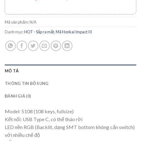
Mã sản phẩm:
N/A
Danh mục:
HOT - Sắp ra mắt
,
Mã Honkai Impact III
MÔ TẢ
THÔNG TIN BỔ SUNG
ĐÁNH GIÁ (0)
Model: 5108 (108 keys, fullsize)
Kết nối: USB Type C, có thể tháo rời
LED nền RGB (Backlit, dạng SMT bottom không cấn switch)
với nhiều chế độ