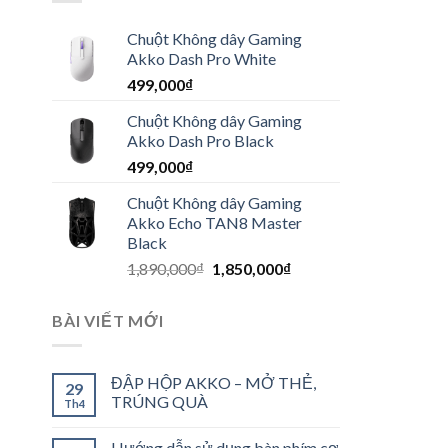
Chuột Không dây Gaming
Akko Dash Pro White
499,000
₫
Chuột Không dây Gaming
Akko Dash Pro Black
499,000
₫
Chuột Không dây Gaming
Akko Echo TAN8 Master
Black
1,890,000
₫
1,850,000
₫
BÀI VIẾT MỚI
ĐẬP HỘP AKKO – MỞ THẺ,
29
TRÚNG QUÀ
Th4
Hướng dẫn sử dụng bàn phím cơ