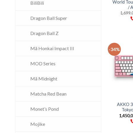
World Tou
BiliBili
/ 
1,699,
Dragon Ball Super
Dragon Ball Z
Mã Honkai Impact III
-34%
MOD Series
Mã Midnight
Matcha Red Bean
AKKO 30
Monet’s Pond
Tokyo
1,450,
Mojike