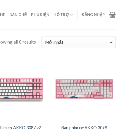
GHE
BÀN GHẾ
PHỤ KIỆN
HỖ TRỢ
ĐĂNG NHẬP
owing all 8 results
phím cơ AKKO 3087 v2
Bàn phím cơ AKKO 3098