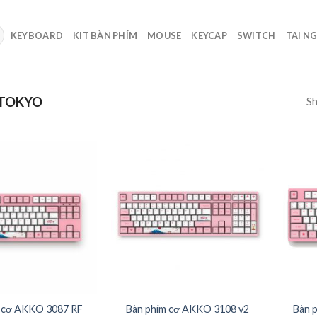
KEYBOARD
KIT BÀN PHÍM
MOUSE
KEYCAP
SWITCH
TAI N
Sh
TOKYO
 cơ AKKO 3087 RF
Bàn phím cơ AKKO 3108 v2
Bàn 