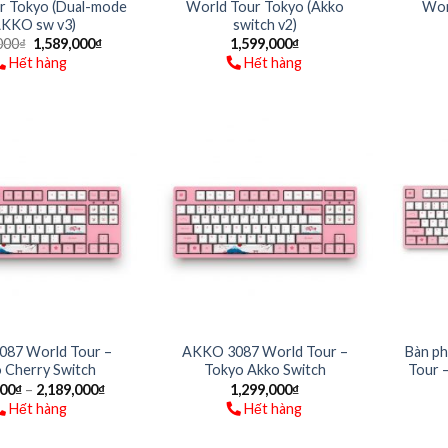
r Tokyo (Dual-mode
World Tour Tokyo (Akko
Wor
AKKO sw v3)
switch v2)
000
₫
1,589,000
₫
1,599,000
₫
Hết hàng
Hết hàng
87 World Tour –
AKKO 3087 World Tour –
Bàn ph
 Cherry Switch
Tokyo Akko Switch
Tour –
000
₫
–
2,189,000
₫
1,299,000
₫
Hết hàng
Hết hàng