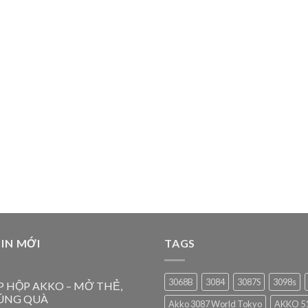
IN MỚI
TAGS
3068B
3084
3087S
3098s
P HỘP AKKO – MỞ THẺ,
ÚNG QUÀ
Akko 3087 World Tokyo
AKKO 51