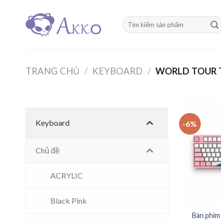
Skip
to
Tìm
content
kiếm:
TRANG CHỦ
/
KEYBOARD
/
WORLD TOUR 
Keyboard
-6%
Chủ đề
ACRYLIC
Black Pink
Bàn phím