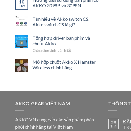
10
AKKO 3098B và 3098N
Th2
Tìm hiểu về Akko switch CS,
Akko switch CS là gì?
Tổng hợp driver bàn phím và
chuột Akko
ở
Chức năng bình luận bị tắt
Tổng
hợp
Mở hộp chuột Akko X Hamster
driver
Wireless chính hãng
bàn
phím
và
chuột
Akko
AKKO GEAR VIỆT NAM
THÔNG T
AKKO.VN cung cấp các sản phẩm phân
ĐẬ
29
phối chính hãng tại Việt Nam
Th4
TR