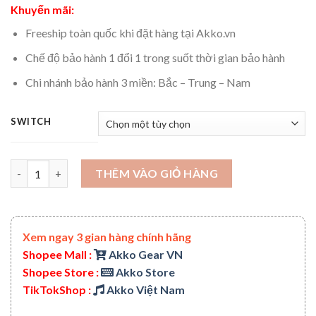
Khuyến mãi:
Freeship toàn quốc khi đặt hàng tại Akko.vn
Chế độ bảo hành 1 đổi 1 trong suốt thời gian bảo hành
Chi nhánh bảo hành 3 miền: Bắc – Trung – Nam
SWITCH
Bàn phím cơ AKKO ACR87 Pink (Hotswap / RGB / AKKO CS sw Jell
THÊM VÀO GIỎ HÀNG
Xem ngay 3 gian hàng chính hãng
Shopee Mall :
Akko Gear VN
Shopee Store :
Akko Store
TikTokShop :
Akko Việt Nam