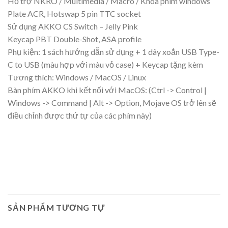
Hỗ trợ NKRO / Multimedia / Macro / Khóa phím windows
Plate ACR, Hotswap 5 pin TTC socket
Sử dụng AKKO CS Switch – Jelly Pink
Keycap PBT Double-Shot, ASA profile
Phụ kiện: 1 sách hướng dẫn sử dụng + 1 dây xoắn USB Type-
C to USB (màu hợp với màu vỏ case) + Keycap tặng kèm
Tương thích: Windows / MacOS / Linux
Bàn phím AKKO khi kết nối với MacOS: (Ctrl -> Control |
Windows -> Command | Alt -> Option, Mojave OS trở lên sẽ
điều chỉnh được thứ tự của các phím này)
SẢN PHẨM TƯƠNG TỰ