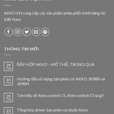
AKKO.VN cung cấp các sản phẩm phân phối chính hãng tại
Việt Nam
THÔNG TIN MỚI
ĐẬP HỘP AKKO – MỞ THẺ, TRÚNG QUÀ
29
Th4
Hướng dẫn sử dụng bàn phím cơ AKKO 3098B và
10
Th2
3098N
Tìm hiểu về Akko switch CS, Akko switch CS là gì?
29
Th5
Tổng hợp driver bàn phím và chuột Akko
23
Th9