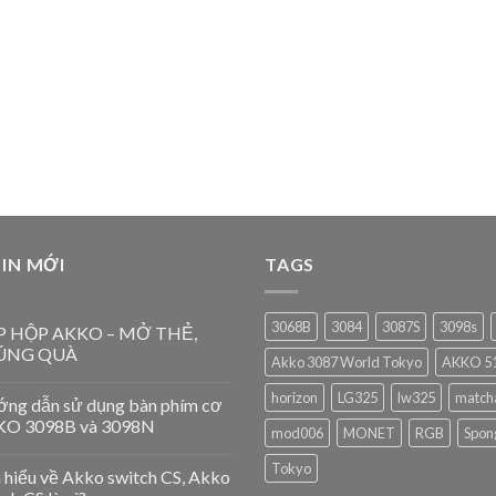
IN MỚI
TAGS
3068B
3084
3087S
3098s
P HỘP AKKO – MỞ THẺ,
ÚNG QUÀ
Akko 3087 World Tokyo
AKKO 51
horizon
LG325
lw325
match
ng dẫn sử dụng bàn phím cơ
O 3098B và 3098N
mod006
MONET
RGB
Spon
Tokyo
 hiểu về Akko switch CS, Akko