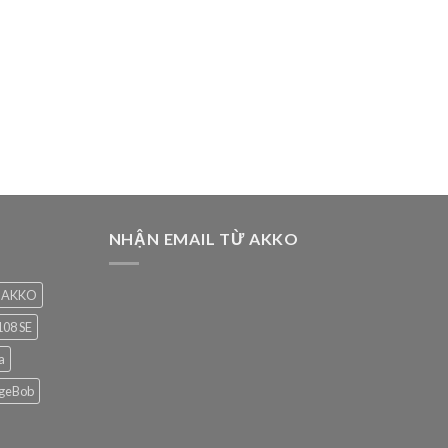
NHẬN EMAIL TỪ AKKO
AKKO
08 SE
a
geBob