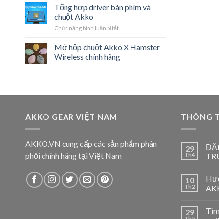
Tổng hợp driver bàn phím và
chuột Akko
ở
Chức năng bình luận bị tắt
Tổng
hợp
Mở hộp chuột Akko X Hamster
driver
Wireless chính hãng
bàn
phím
và
chuột
Akko
AKKO GEAR VIỆT NAM
THÔNG T
AKKO.VN cung cấp các sản phẩm phân
ĐẬ
29
phối chính hãng tại Việt Nam
Th4
TR
Hướ
10
Th2
AKK
Tìm
29
Th5