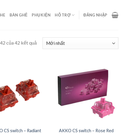
GHE
BÀN GHẾ
PHỤ KIỆN
HỖ TRỢ
ĐĂNG NHẬP
–42 của 42 kết quả
 CS switch – Radiant
AKKO CS switch – Rose Red