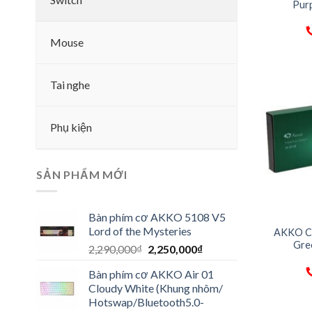
Purp
Mouse
Tai nghe
Phụ kiện
SẢN PHẨM MỚI
Bàn phím cơ AKKO 5108 V5
Lord of the Mysteries
AKKO CS
Gree
2,290,000
₫
2,250,000
₫
Bàn phím cơ AKKO Air 01
Cloudy White (Khung nhôm/
Hotswap/Bluetooth5.0-