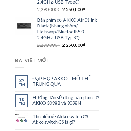
2.4GHz-USB TypeC)
2,290,000
₫
2,250,000
₫
Bàn phím cơ AKKO Air 01 Ink
Black (Khung nhôm/
Hotswap/Bluetooth5.0-
2.4GHz-USB TypeC)
2,290,000
₫
2,250,000
₫
BÀI VIẾT MỚI
ĐẬP HỘP AKKO – MỞ THẺ,
29
TRÚNG QUÀ
Th4
Hướng dẫn sử dụng bàn phím cơ
10
AKKO 3098B và 3098N
Th2
Tìm hiểu về Akko switch CS,
Akko switch CS là gì?