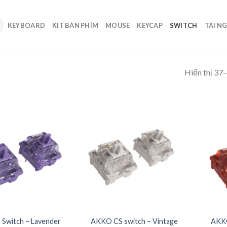
KEYBOARD
KIT BÀN PHÍM
MOUSE
KEYCAP
SWITCH
TAI N
Hiển thị 37
Switch – Lavender
AKKO CS switch – Vintage
AKKO