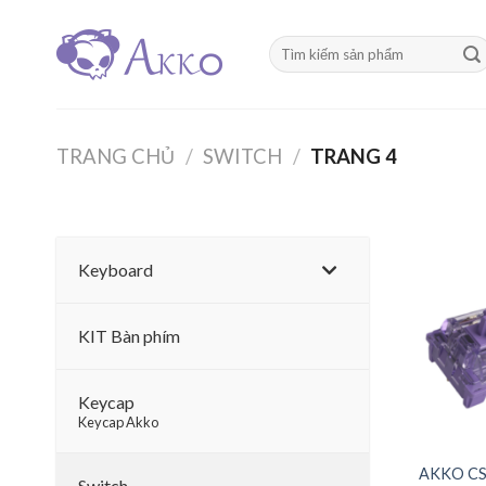
Skip
to
Tìm
content
kiếm:
TRANG CHỦ
/
SWITCH
/
TRANG 4
Keyboard
KIT Bàn phím
Keycap
–
Keycap Akko
AKKO CS 
Switch